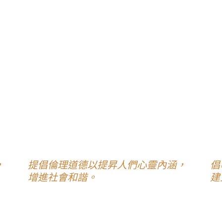
，
提倡倫理道德以提昇人們心靈內涵，
倡
增進社會和諧。
建