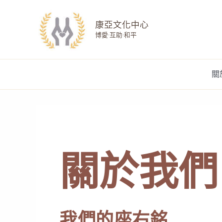
跳
至
康亞文化中心
主
博愛·互助·和平
要
內
容
關
關於我們
我們的座右銘